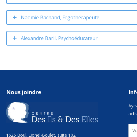
Naomie Bachand, Ergothérapeute
Alexandre Baril, Psychoéducateur
Nous joindre
Inf
Ayez
acti
1625 Boul. Lionel-Boulet, suite 102